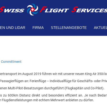
EN UND LIDAR
FIRMA
STELLENANGEBOTE
AKTUE
ty Committment
giertransport im August 2019 führen wir mit unserer neuen King Air 350i 
Passagierflügen an: Ferienflüge – Individualflüge für Geschäfts- oder Pri
enen Multi-Pilot-Besatzungen durchgeführt (Flugkapitän und Co-Pilot).
 bis zu 600km Distanz direkt und besonders effizient an. Je nach Beda
rfür Flugdienstleistungen mit echtem Mehrwert anbieten zu dürfen.