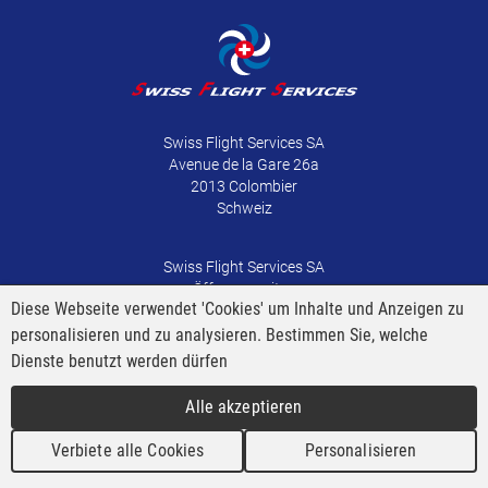
Swiss Flight Services SA
Avenue de la Gare 26a
2013 Colombier
Schweiz
Swiss Flight Services SA
Öffnungszeiten
Diese Webseite verwendet 'Cookies' um Inhalte und Anzeigen zu
Mon-Donners: 8h-12h und 13h30-17h
Freitag: 8h-12h und 13h30-16h30
personalisieren und zu analysieren. Bestimmen Sie, welche
Dienste benutzt werden dürfen
Telefon:+41 (0)32 841 38 00
Alle akzeptieren
Fax +41 (0)32 841 38 84
info@sfsaviation.ch
Verbiete alle Cookies
Personalisieren
www.sfsaviation.ch